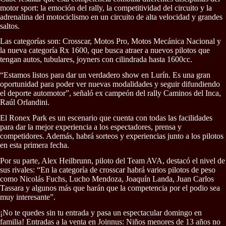
motor sport: la emoción del rally, la competitividad del circuito y la
adrenalina del motociclismo en un circuito de alta velocidad y grandes
saltos.
Las categorías son: Crosscar, Motos Pro, Motos Mecánica Nacional y
la nueva categoría Rx 1600, que busca atraer a nuevos pilotos que
tengan autos, tubulares, joyners con cilindrada hasta 1600cc.
“Estamos listos para dar un verdadero show en Lurín. Es una gran
oportunidad para poder ver nuevas modalidades y seguir difundiendo
el deporte automotor”, señaló ex campeón del rally Caminos del Inca,
Raúl Orlandini.
El Ronex Park es un escenario que cuenta con todas las facilidades
para dar la mejor experiencia a los espectadores, prensa y
competidores. Además, habrá sorteos y experiencias junto a los pilotos
en esta primera fecha.
Por su parte, Alex Heilbrunn, piloto del Team AVA, destacó el nivel de
sus rivales: “En la categoría de crosscar habrá varios pilotos de peso
como Nicolás Fuchs, Lucho Mendoza, Joaquín Landa, Juan Carlos
Tassara y algunos más que harán que la competencia por el podio sea
muy interesante”.
¡No te quedes sin tu entrada y pasa un espectacular domingo en
familia! Entradas a la venta en Joinnus: Niños menores de 13 años no